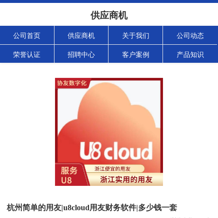
供应商机
公司首页
供应商机
关于我们
公司动态
荣誉认证
招聘中心
客户案例
产品知识
杭州简单的用友|u8cloud用友财务软件|多少钱一套