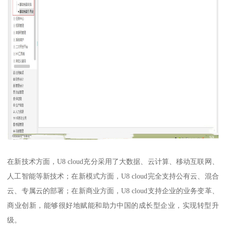
在新技术方面，U8 cloud充分采用了大数据、云计算、移动互联网、
人工智能等新技术；在新模式方面，U8 cloud完全支持公有云、混合
云、专属云的部署；在新商业方面，U8 cloud支持企业的业务变革、
商业创新，能够很好地赋能和助力中国的成长型企业，实现转型升
级。