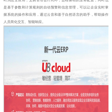
时消息全应用，交易管理会计闭环，进程驱动的业务配置，同时也
是基于参数和计算规则的自动预警和信息管理，可以让企业实时掌
握系统的操作和应用，通过云音和基于自然语言的助手，帮助操作
人员简化交互、智能响应。