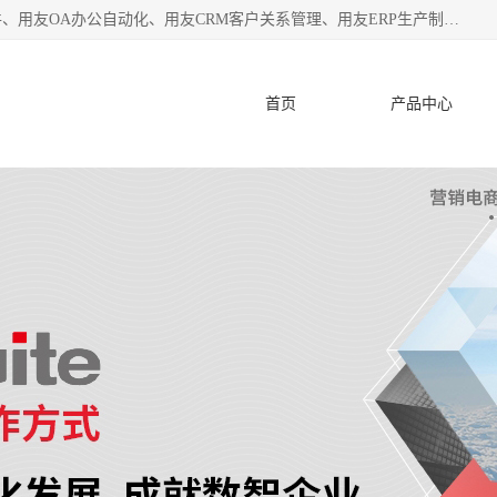
杭州协友软件有限公司主营：用友财务软件、用友进销存软件、用友OA办公自动化、用友CRM客户关系管理、用友ERP生产制造管理等;是一家用友管理软件咨询服务商。自创立至今，一直致力于为客户提供顾问式ERP管理解决方案务，为企业提供了财务管理、供应链和物流管理、生产制造管理、管理、知识与协同管理、客户关系管理等信息化建设领域的应用。
首页
产品中心