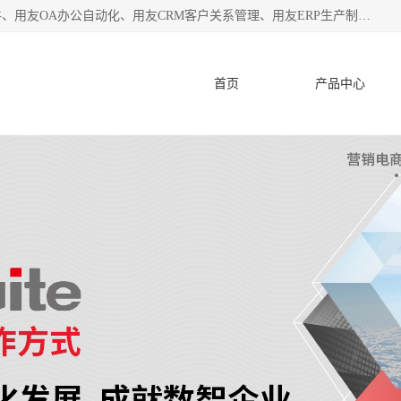
杭州协友软件有限公司主营：用友财务软件、用友进销存软件、用友OA办公自动化、用友CRM客户关系管理、用友ERP生产制造管理等;是一家用友管理软件咨询服务商。自创立至今，一直致力于为客户提供顾问式ERP管理解决方案务，为企业提供了财务管理、供应链和物流管理、生产制造管理、管理、知识与协同管理、客户关系管理等信息化建设领域的应用。
首页
产品中心