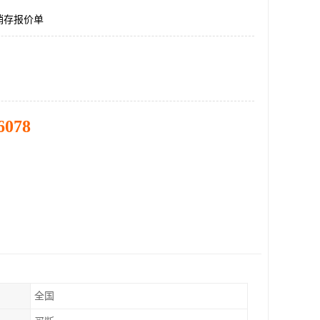
销存报价单
6078
全国