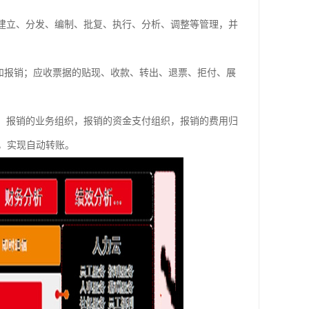
的建立、分发、编制、批复、执行、分析、调整等管理，并
和报销；应收票据的贴现、收款、转出、退票、拒付、展
织，报销的业务组织，报销的资金支付组织，报销的费用归
，实现自动转账。