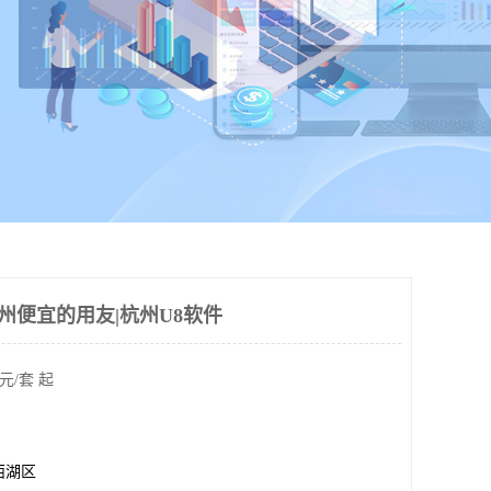
杭州便宜的用友|杭州U8软件
元/套 起
西湖区