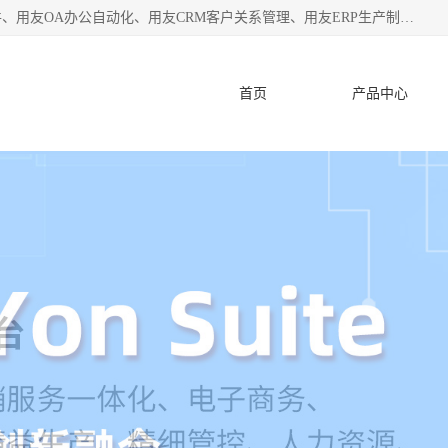
杭州协友软件有限公司主营：用友财务软件、用友进销存软件、用友OA办公自动化、用友CRM客户关系管理、用友ERP生产制造管理等;是一家用友管理软件咨询服务商。自创立至今，一直致力于为客户提供顾问式ERP管理解决方案务，为企业提供了财务管理、供应链和物流管理、生产制造管理、管理、知识与协同管理、客户关系管理等信息化建设领域的应用。
首页
产品中心