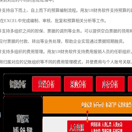
换到对应的不同的总账账簿中。
软件支持自下而上、自上而下的预算编制流程。用友U8财务软件支持预算
可在EXCEL中完成编制、审核、批复和预算相关分析等工作。
软件支持多组织之间的担保、票据的调剂等业务。可以提供空白票据的领用
应付票据的付款、转出等业务处理，帮助企业实现通过票据短期融资。
软件支持多组织的费用管理。用友U8财务软件支持费用报销人员的任职组
用归属对应的记账组织等不同的费用管理模式，并使费用与个人账号关联