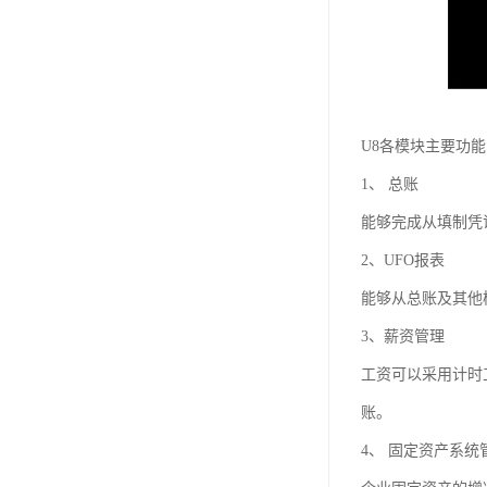
U8各模块主要功
1、 总账
能够完成从填制凭
2、UFO报表
能够从总账及其他
3、薪资管理
工资可以采用计时
账。
4、 固定资产系统