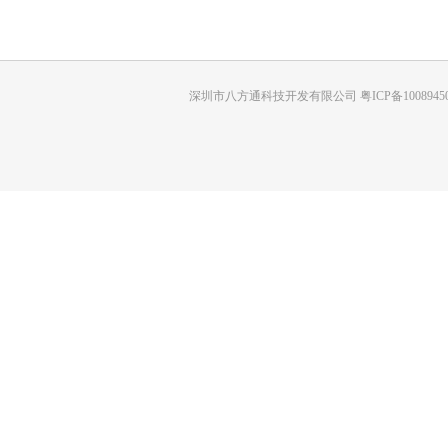
深圳市八方通科技开发有限公司 粤ICP备10089450号