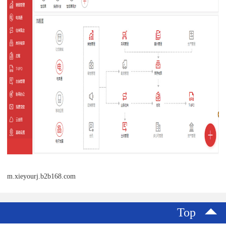
m.xieyourj.b2b168.com
Top