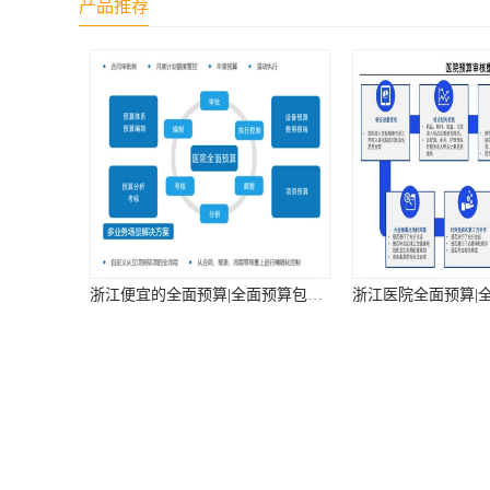
产品推荐
浙江医院全面预算|全面预算管理系统|全面预算解决方案
您是第
4524796
位访客
版权所有 ©2026-08-07
浙ICP备14039572号-1
杭州协友软
地址：浙江省 杭州 滨江区 浦沿街道 东信大道1188号领界大
技术支持：
八方资源网
免责声明
管理员入口
网站地图