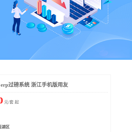
 erp过磅系统 浙江手机版用友
0
元/套 起
西湖区