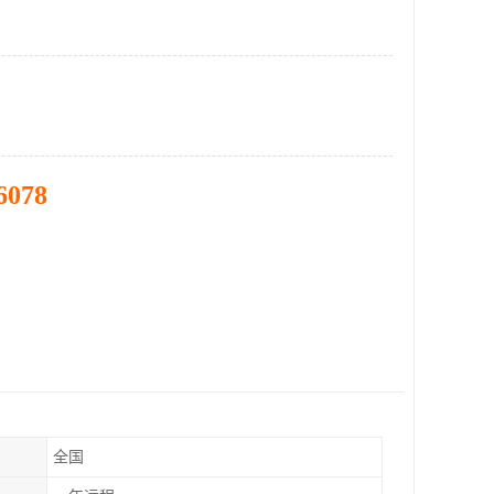
6078
全国