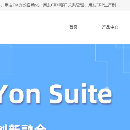
杭州协友软件有限公司主营：用友财务软件、用友进销存软件、用友OA办公自动化、用友CRM客户关系管理、用友ERP生产制造管理等;是一家用友管理软件咨询服务商。自创立至今，一直致力于为客户提供顾问式ERP管理解决方案务，为企业提供了财务管理、供应链和物流管理、生产制造管理、管理、知识与协同管理、客户关系管理等信息化建设领域的应用。
首页
产品中心