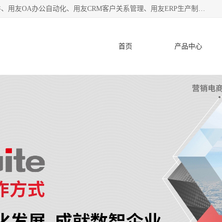
杭州协友软件有限公司主营：用友财务软件、用友进销存软件、用友OA办公自动化、用友CRM客户关系管理、用友ERP生产制造管理等;是一家用友管理软件咨询服务商。自创立至今，一直致力于为客户提供顾问式ERP管理解决方案务，为企业提供了财务管理、供应链和物流管理、生产制造管理、管理、知识与协同管理、客户关系管理等信息化建设领域的应用。
首页
产品中心