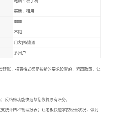
电脑平板手机
买断，租用
8888
不限
用友|畅捷通
多用户
度建账，报表格式都是按新的要求设置的，紧跟政策，让
衡；反结账功能快速帮您恢复原有账务。
收支统计四种管理报表；让老板快速掌控经营状况，做到