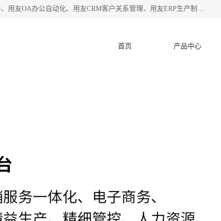
杭州协友软件有限公司主营：用友财务软件、用友进销存软件、用友OA办公自动化、用友CRM客户关系管理、用友ERP生产制造管理等;是一家用友管理软件咨询服务商。自创立至今，一直致力于为客户提供顾问式ERP管理解决方案务，为企业提供了财务管理、供应链和物流管理、生产制造管理、管理、知识与协同管理、客户关系管理等信息化建设领域的应用。
首页
产品中心