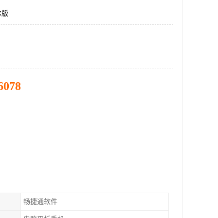
准版
6078
畅捷通软件