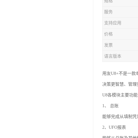
规格
服务
支持应用
价格
发票
语言版本
用友U8+不是一款
决策更智慧、管理
U8各模块主要功
1、 总账
能够完成从填制凭
2、UFO报表