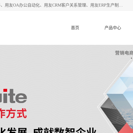
杭州协友软件有限公司主营：用友财务软件、用友进销存软件、用友OA办公自动化、用友CRM客户关系管理、用友ERP生产制造管理等;是一家用友管理软件咨询服务商。自创立至今，一直致力于为客户提供顾问式ERP管理解决方案务，为企业提供了财务管理、供应链和物流管理、生产制造管理、管理、知识与协同管理、客户关系管理等信息化建设领域的应用。
首页
产品中心