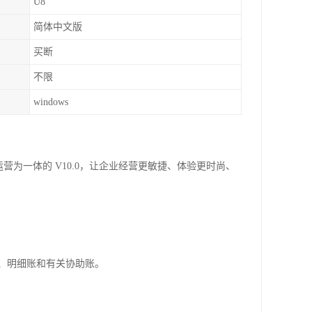
U8
简体中文版
买断
不限
windows
营为一体的 V10.0，让企业经营更敏捷、体验更时尚、
、明细账和有关协助账。