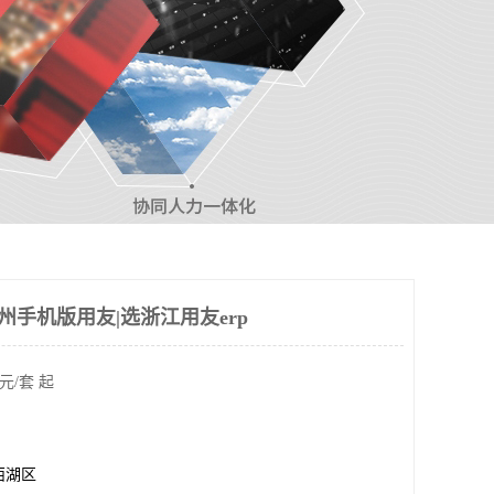
杭州手机版用友|选浙江用友erp
元/套 起
西湖区