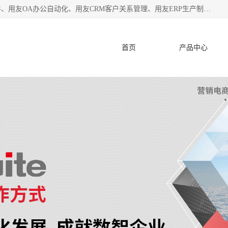
杭州协友软件有限公司主营：用友财务软件、用友进销存软件、用友OA办公自动化、用友CRM客户关系管理、用友ERP生产制造管理等;是一家用友管理软件咨询服务商。自创立至今，一直致力于为客户提供顾问式ERP管理解决方案务，为企业提供了财务管理、供应链和物流管理、生产制造管理、管理、知识与协同管理、客户关系管理等信息化建设领域的应用。
首页
产品中心