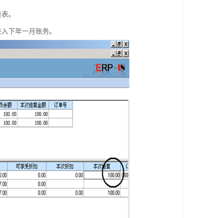
量表。
进入下年一月账务。