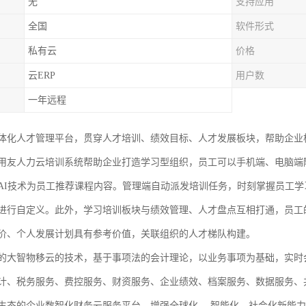
无
支持应用
全国
软件形式
私有云
价格
云ERP
用户数
一年远程
体化人才管理平台，贯穿人才培训、绩效目标、人才发展板块，帮助企业
用友人力云培训系统帮助企业打造学习型组织，员工可以手机端、电脑端
AI技术为员工推荐课程内容。管理端自动派发培训任务，时刻掌握员工
进行自定义。此外，学习培训板块与绩效管理、人才盘点互相打通，员工
价、个人发展计划具有参考价值，关联组织的人才梯队构建。
的大智物移云的技术，基于事项法的会计理论，以业务事项为基础，实时
计、税务服务、费控服务、财资服务、企业绩效、档案服务、数据服务、
生态的企业数智化财务云服务平台，增强全球化、 智能化、社会化新能力