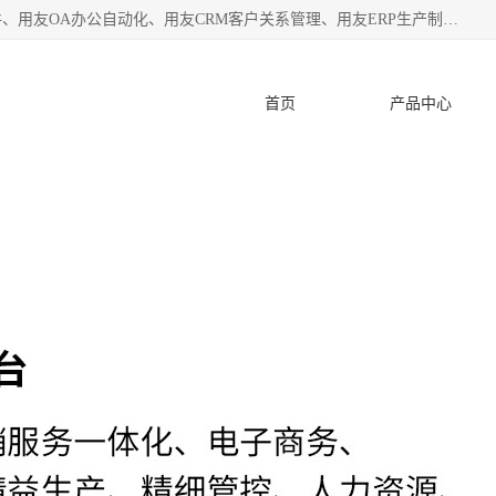
杭州协友软件有限公司主营：用友财务软件、用友进销存软件、用友OA办公自动化、用友CRM客户关系管理、用友ERP生产制造管理等;是一家用友管理软件咨询服务商。自创立至今，一直致力于为客户提供顾问式ERP管理解决方案务，为企业提供了财务管理、供应链和物流管理、生产制造管理、管理、知识与协同管理、客户关系管理等信息化建设领域的应用。
首页
产品中心