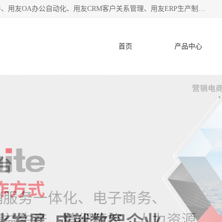
杭州协友软件有限公司主营：用友财务软件、用友进销存软件、用友OA办公自动化、用友CRM客户关系管理、用友ERP生产制造管理等;是一家用友管理软件咨询服务商。自创立至今，一直致力于为客户提供顾问式ERP管理解决方案务，为企业提供了财务管理、供应链和物流管理、生产制造管理、管理、知识与协同管理、客户关系管理等信息化建设领域的应用。
首页
产品中心