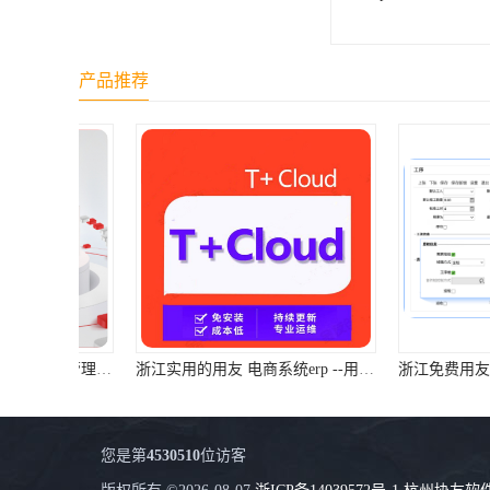
产品推荐
浙江实用的用友 电商系统erp --用友浙江服务
您是第
4530510
位访客