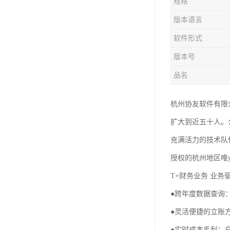
规格
版本语言
软件形式
版本号
品名
杭州协友软件有限
扩大到近五十人。
充满活力的技术队
授权的杭州地区唯y
T+财务业务 业务
●跨年度数据查询
●灵活便捷的立账
●实时成本毛利：