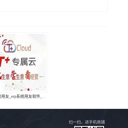
浙江免费用友_erp系统用友软件_浙江用友
杭州用友_杭州用友进销存供应链服务中心
扫一扫，进手机商铺