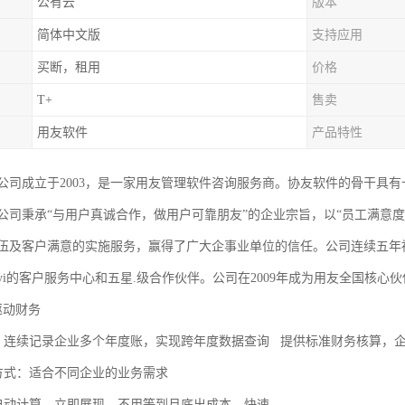
公有云
版本
简体中文版
支持应用
买断，租用
价格
T+
售卖
用友软件
产品特性
公司成立于2003，是一家用友管理软件咨询服务商。协友软件的骨干具
公司秉承“与用户真诚合作，做用户可靠朋友”的企业宗旨，以“员工满意
伍及客户满意的实施服务，赢得了广大企事业单位的信任。公司连续五年
i的客户服务中心和五星.级合作伙伴。公司在2009年成为用友全国核心伙
驱动财务
：连续记录企业多个年度账，实现跨年度数据查询 提供标准财务核算，
方式：适合不同企业的业务需求
自动计算，立即展现，不用等到月底出成本，快速