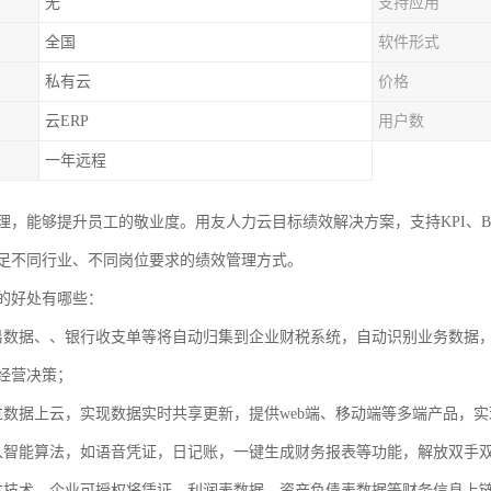
无
支持应用
全国
软件形式
私有云
价格
云ERP
用户数
一年远程
理，能够提升员工的敬业度。用友人力云目标绩效解决方案，支持KPI、B
足不同行业、不同岗位要求的绩效管理方式。
的好处有哪些：
易数据、、银行收支单等将自动归集到企业财税系统，自动识别业务数据
经营决策；
过数据上云，实现数据实时共享更新，提供web端、移动端等多端产品，
入智能算法，如语音凭证，日记账，一键生成财务报表等功能，解放双手
过技术，企业可授权将凭证、利润表数据、资产负债表数据等财务信息上