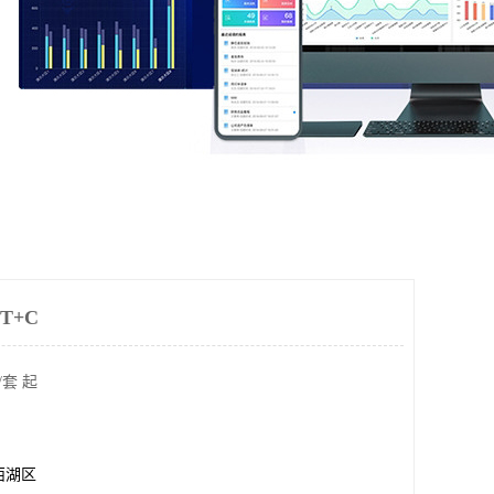
T+C
/套 起
西湖区