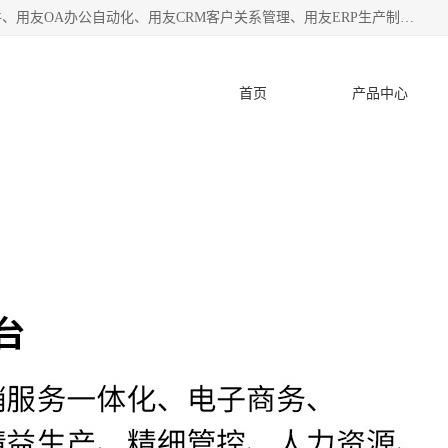
杭州协友软件有限公司主营：用友财务软件、用友进销存软件、用友OA办公自动化、用友CRM客户关系管理、用友ERP生产制造管理等;是一家用友管理软件咨询服务商。自创立至今，一直致力于为客户提供顾问式ERP管理解决方案务，为企业提供了财务管理、供应链和物流管理、生产制造管理、管理、知识与协同管理、客户关系管理等信息化建设领域的应用。
首页
产品中心