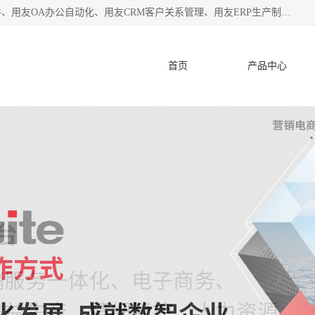
杭州协友软件有限公司主营：用友财务软件、用友进销存软件、用友OA办公自动化、用友CRM客户关系管理、用友ERP生产制造管理等;是一家用友管理软件咨询服务商。自创立至今，一直致力于为客户提供顾问式ERP管理解决方案务，为企业提供了财务管理、供应链和物流管理、生产制造管理、管理、知识与协同管理、客户关系管理等信息化建设领域的应用。
首页
产品中心