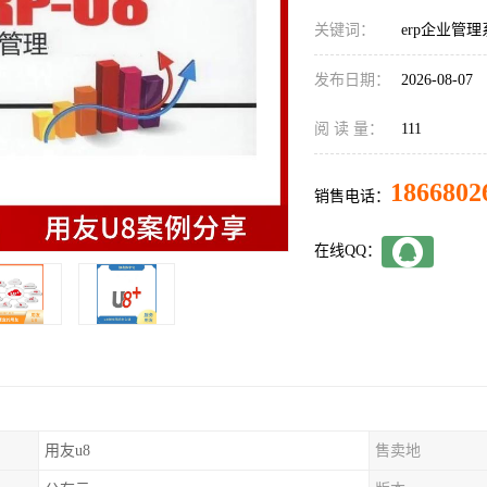
关键词：
erp企业管
发布日期：
2026-08-07
阅 读 量：
111
1866802
销售电话：
在线QQ：
用友u8
售卖地