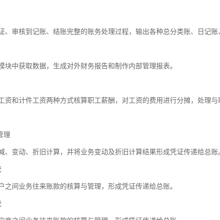
证、审核到记账、结账完整的账务处理过程，输出各种总分类账、日记账
模块中获取数据，生成对外财务报告和制作内部管理报表。
工资和计件工资两种方式核算职工薪酬，对工资的费用进行分摊，处理与
管理
减、变动、折旧计算，并将业务变动及折旧计算结果形成凭证传递给总账
统
户之间业务往来账款的核算与管理，形成凭证传递给总账。
统