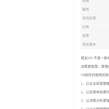
规格
服务
支持应用
价格
发票
语言版本
用友U8+不是一款
决策更智慧、管理
U8软件的使用优
1、让企业经营更
2、让应用体验更
3、让决策分析更