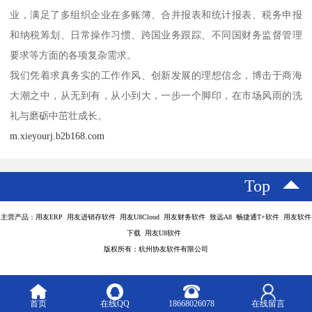
业，满足了多组织企业在多账簿、合并报表和统计报表、税务申报
和纳税筹划、日常操作习惯、跨国业务跟踪、不同国财务监督管理
要求等方面的各项复杂需求。
我们凭着求真务实的工作作风、创新发展的理想信念，博击于商海
大潮之中，从无到有，从小到大，一步一个脚印，在市场风雨的洗
礼与磨砺中茁壮成长。
m.xieyourj.b2b168.com
Top
主营产品：用友ERP 用友进销存软件 用友U8Cloud 用友财务软件 致远A8 畅捷通T+软件 用友软件
下载 用友U8软件
版权所有：杭州协友软件有限公司
首页
在线QQ
18668026078
在线留言