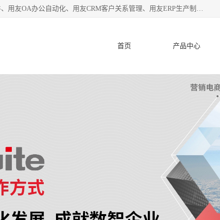
杭州协友软件有限公司主营：用友财务软件、用友进销存软件、用友OA办公自动化、用友CRM客户关系管理、用友ERP生产制造管理等;是一家用友管理软件咨询服务商。自创立至今，一直致力于为客户提供顾问式ERP管理解决方案务，为企业提供了财务管理、供应链和物流管理、生产制造管理、管理、知识与协同管理、客户关系管理等信息化建设领域的应用。
首页
产品中心