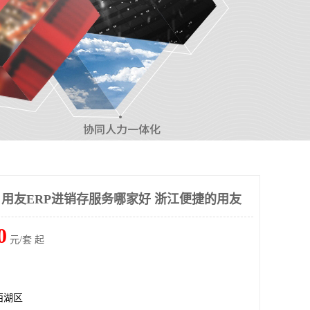
 用友ERP进销存服务哪家好 浙江便捷的用友
0
元/套 起
西湖区