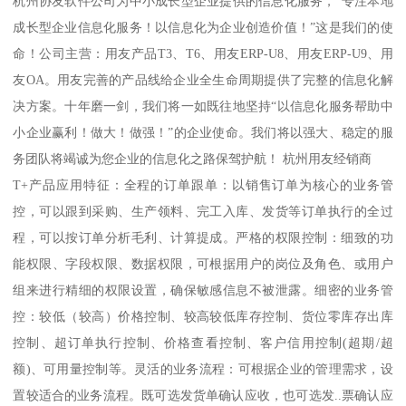
杭州协友软件公司为中小成长型企业提供的信息化服务，“专注本地
成长型企业信息化服务！以信息化为企业创造价值！”这是我们的使
命！公司主营：用友产品T3、T6、用友ERP-U8、用友ERP-U9、用
友OA。用友完善的产品线给企业全生命周期提供了完整的信息化解
决方案。十年磨一剑，我们将一如既往地坚持“以信息化服务帮助中
小企业赢利！做大！做强！”的企业使命。我们将以强大、稳定的服
务团队将竭诚为您企业的信息化之路保驾护航！ 杭州用友经销商
T+产品应用特征：全程的订单跟单：以销售订单为核心的业务管
控，可以跟到采购、生产领料、完工入库、发货等订单执行的全过
程，可以按订单分析毛利、计算提成。严格的权限控制：细致的功
能权限、字段权限、数据权限，可根据用户的岗位及角色、或用户
组来进行精细的权限设置，确保敏感信息不被泄露。细密的业务管
控：较低（较高）价格控制、较高较低库存控制、货位零库存出库
控制、超订单执行控制、价格查看控制、客户信用控制(超期/超
额)、可用量控制等。灵活的业务流程：可根据企业的管理需求，设
置较适合的业务流程。既可选发货单确认应收，也可选发..票确认应