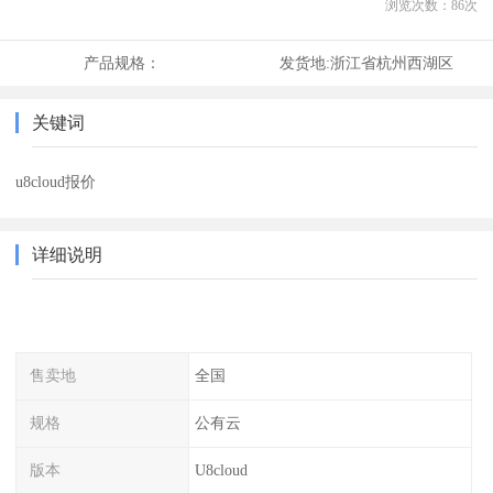
浏览次数：
86
次
产品规格：
发货地:
浙江省杭州西湖区
关键词
u8cloud报价
详细说明
售卖地
全国
规格
公有云
版本
U8cloud