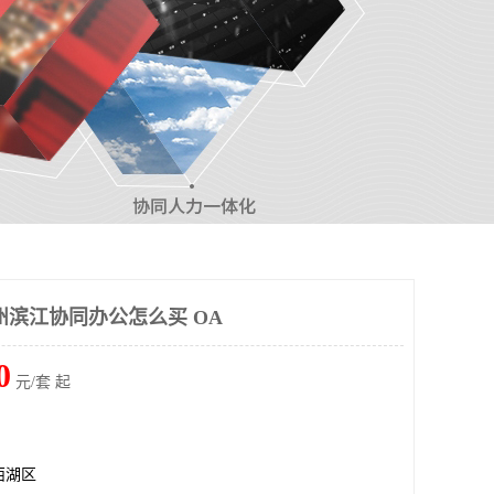
州滨江协同办公怎么买 OA
0
元/套 起
西湖区