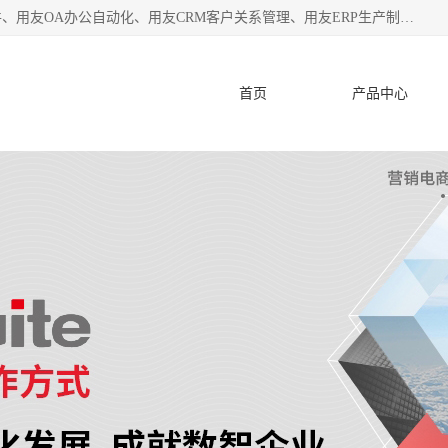
杭州协友软件有限公司主营：用友财务软件、用友进销存软件、用友OA办公自动化、用友CRM客户关系管理、用友ERP生产制造管理等;是一家用友管理软件咨询服务商。自创立至今，一直致力于为客户提供顾问式ERP管理解决方案务，为企业提供了财务管理、供应链和物流管理、生产制造管理、管理、知识与协同管理、客户关系管理等信息化建设领域的应用。
首页
产品中心