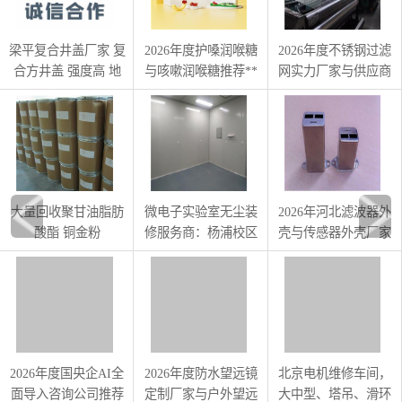
梁平复合井盖厂家 复
2026年度护嗓润喉糖
2026年度不锈钢过滤
合方井盖 强度高 地
与咳嗽润喉糖推荐**
网实力厂家与供应商
下室排水沟
榜
推荐调研报告
大量回收聚甘油脂肪
微电子实验室无尘装
2026年河北滤波器外
酸酯 铜金粉
修服务商：杨浦校区
壳与传感器外壳厂家
工程案例 尚文净化
产品评测
2026年度国央企AI全
2026年度防水望远镜
北京电机维修车间，
面导入咨询公司推荐
定制厂家与户外望远
大中型、塔吊、滑环