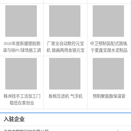
镜源头厂家推荐
电机维修，绕线圈
2026年度新疆塑胶跑
厂家全自动数控元宝
中卫预制装配式围墙,
道与硅PU球场施工调
机 鼓扁两用金银元宝
宁夏鑫宝晟水泥制品
研报告
折叠机
供应
株洲找手工活加工门
板框压滤机 气浮机
预制聚氨酯保温管
槛低在家创业
入驻企业