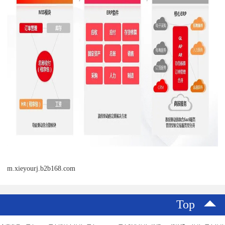
m.xieyourj.b2b168.com
Top