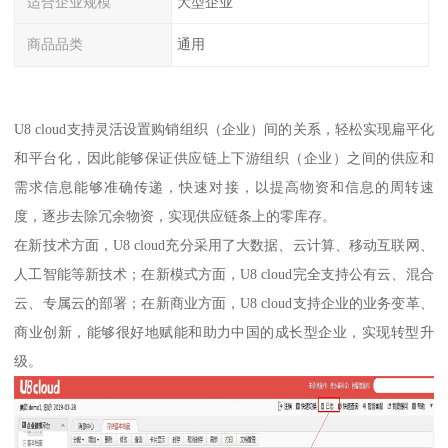
适合企业规模
大型企业
商品品类
通用
U8 cloud支持灵活设置购销组织（企业）间的关系，轻松实现扁平化
和平台化，因此能够保证供应链上下游组织（企业）之间的供应和
需求信息能够准确传递，快速对接，以提高物资和信息的周转速
度，逐步去除冗余物资，实现供应链条上的零库存。
在新技术方面，U8 cloud充分采用了大数据、云计算、移动互联网、
人工智能等新技术；在新模式方面，U8 cloud完全支持公有云、混合
云、专属云的部署；在新商业方面，U8 cloud支持企业的业务变革、
商业创新，能够很好地赋能和助力中国的成长型企业，实现转型升
级。