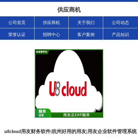
供应商机
公司首页
供应商机
关于我们
公司动态
荣誉认证
招聘中心
客户案例
产品知识
u8cloud用友财务软件|杭州好用的用友|用友企业软件管理系统