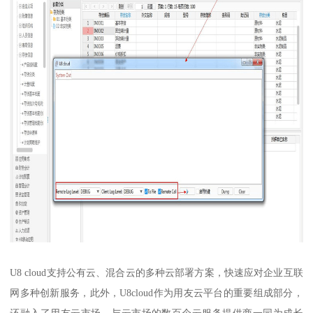
U8 cloud支持公有云、混合云的多种云部署方案，快速应对企业互联
网多种创新服务，此外，U8cloud作为用友云平台的重要组成部分，