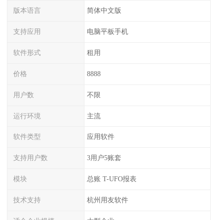
版本语言
简体中文版
支持应用
电脑平板手机
软件形式
租用
价格
8888
用户数
不限
运行环境
主流
软件类型
应用软件
支持用户数
3用户5账套
模块
总账 T-UFO报表
技术支持
杭州用友软件