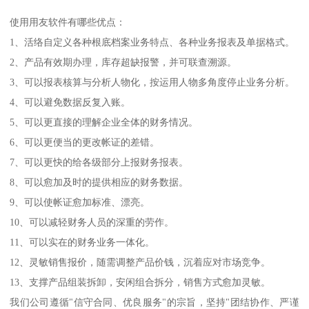
使用用友软件有哪些优点：
1、活络自定义各种根底档案业务特点、各种业务报表及单据格式。
2、产品有效期办理，库存超缺报警，并可联查溯源。
3、可以报表核算与分析人物化，按运用人物多角度停止业务分析。
4、可以避免数据反复入账。
5、可以更直接的理解企业全体的财务情况。
6、可以更便当的更改帐证的差错。
7、可以更快的给各级部分上报财务报表。
8、可以愈加及时的提供相应的财务数据。
9、可以使帐证愈加标准、漂亮。
10、可以减轻财务人员的深重的劳作。
11、可以实在的财务业务一体化。
12、灵敏销售报价，随需调整产品价钱，沉着应对市场竞争。
13、支撑产品组装拆卸，安闲组合拆分，销售方式愈加灵敏。
我们公司遵循"信守合同、优良服务"的宗旨，坚持"团结协作、严谨