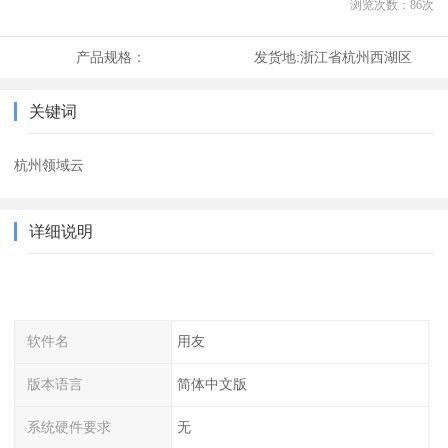
浏览次数：
86
次
产品规格：
发货地:
浙江省杭州西湖区
关键词
杭州领域云
详细说明
软件名
用友
版本语言
简体中文版
系统硬件要求
无