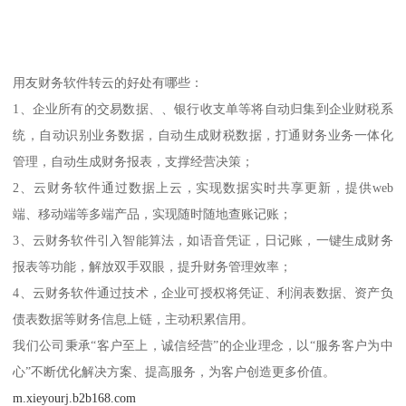
用友财务软件转云的好处有哪些：
1、企业所有的交易数据、、银行收支单等将自动归集到企业财税系
统，自动识别业务数据，自动生成财税数据，打通财务业务一体化
管理，自动生成财务报表，支撑经营决策；
2、云财务软件通过数据上云，实现数据实时共享更新，提供web
端、移动端等多端产品，实现随时随地查账记账；
3、云财务软件引入智能算法，如语音凭证，日记账，一键生成财务
报表等功能，解放双手双眼，提升财务管理效率；
4、云财务软件通过技术，企业可授权将凭证、利润表数据、资产负
债表数据等财务信息上链，主动积累信用。
我们公司秉承“客户至上，诚信经营”的企业理念，以“服务客户为中
心”不断优化解决方案、提高服务，为客户创造更多价值。
m.xieyourj.b2b168.com