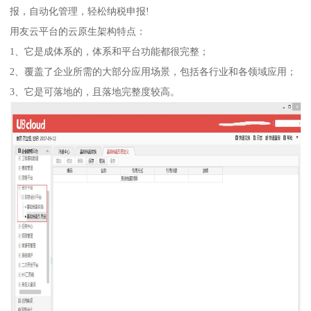
报，自动化管理，轻松纳税申报!
用友云平台的云原生架构特点：
1、它是成体系的，体系和平台功能都很完整；
2、覆盖了企业所需的大部分应用场景，包括各行业和各领域应用；
3、它是可落地的，且落地完整度较高。