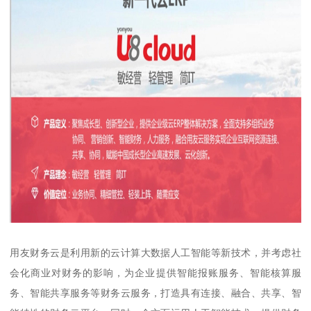
用友财务云是利用新的云计算大数据人工智能等新技术，并考虑社
会化商业对财务的影响，为企业提供智能报账服务、智能核算服
务、智能共享服务等财务云服务，打造具有连接、融合、共享、智