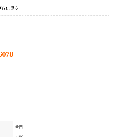
销存供货商
6078
全国