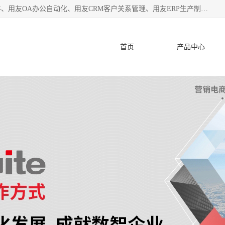
杭州协友软件有限公司主营：用友财务软件、用友进销存软件、用友OA办公自动化、用友CRM客户关系管理、用友ERP生产制造管理等;是一家用友管理软件咨询服务商。自创立至今，一直致力于为客户提供顾问式ERP管理解决方案务，为企业提供了财务管理、供应链和物流管理、生产制造管理、管理、知识与协同管理、客户关系管理等信息化建设领域的应用。
首页
产品中心