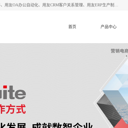
杭州协友软件有限公司主营：用友财务软件、用友进销存软件、用友OA办公自动化、用友CRM客户关系管理、用友ERP生产制造管理等;是一家用友管理软件咨询服务商。自创立至今，一直致力于为客户提供顾问式ERP管理解决方案务，为企业提供了财务管理、供应链和物流管理、生产制造管理、管理、知识与协同管理、客户关系管理等信息化建设领域的应用。
首页
产品中心