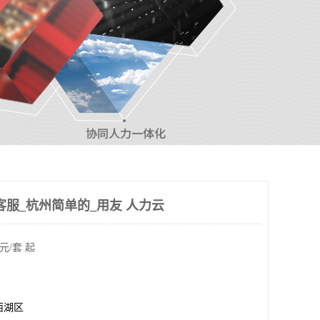
客服_杭州简单的_用友 人力云
元/套 起
西湖区