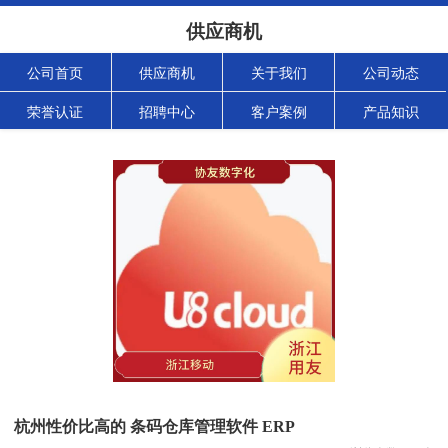
供应商机
公司首页
供应商机
关于我们
公司动态
荣誉认证
招聘中心
客户案例
产品知识
杭州性价比高的 条码仓库管理软件 ERP