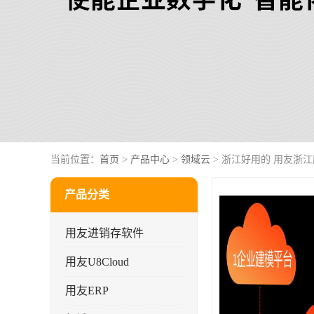
当前位置：
首页
>
产品中心
>
领域云
> 浙江好用的 用友浙江
产品分类
用友进销存软件
用友U8Cloud
用友ERP