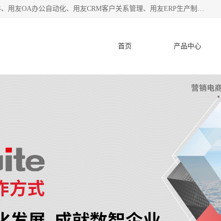
杭州协友软件有限公司主营：用友财务软件、用友进销存软件、用友OA办公自动化、用友CRM客户关系管理、用友ERP生产制造管理等;是一家用友管理软件咨询服务商。自创立至今，一直致力于为客户提供顾问式ERP管理解决方案务，为企业提供了财务管理、供应链和物流管理、生产制造管理、管理、知识与协同管理、客户关系管理等信息化建设领域的应用。
首页
产品中心