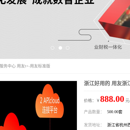
服务中心 用友t+-用友标准版
浙江好用的 用友浙江
888.00
价格：￥
元
产品数量：
500.00套
发货地址：
浙江省杭州