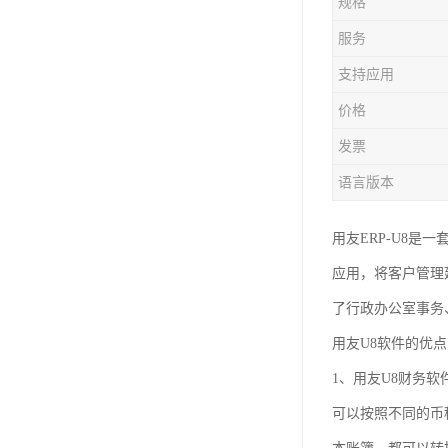
规格
服务
支持应用
价格
发票
语言版本
用友ERP-U8
应用，将客户管理延
了行政办公室事务
用友U8软件的优
1、用友U8财务
可以按照不同的币