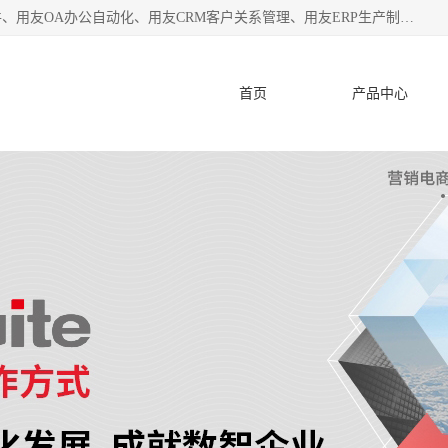
杭州协友软件有限公司主营：用友财务软件、用友进销存软件、用友OA办公自动化、用友CRM客户关系管理、用友ERP生产制造管理等;是一家用友管理软件咨询服务商。自创立至今，一直致力于为客户提供顾问式ERP管理解决方案务，为企业提供了财务管理、供应链和物流管理、生产制造管理、管理、知识与协同管理、客户关系管理等信息化建设领域的应用。
首页
产品中心