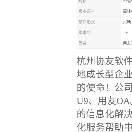
规格
公有
版本语言
简体
软件形式
买断
版本号
T+
品名
用友
杭州协友软
地成长型企
的使命！公司主
U9、用友O
的信息化解
化服务帮助