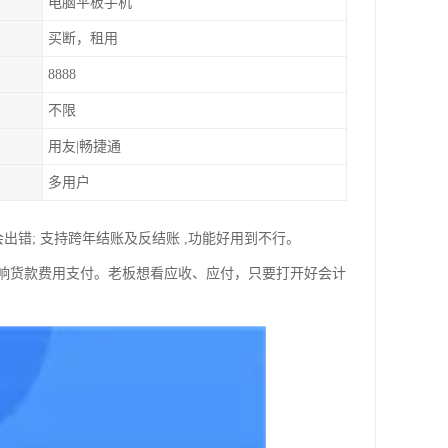
电脑平板手机
买断，租用
8888
不限
用友|畅捷通
多用户
错; 支持跨年结账及反结账 ,功能好用到不行。
响货款费用支付。老板想看应收、应付，只要打开好会计