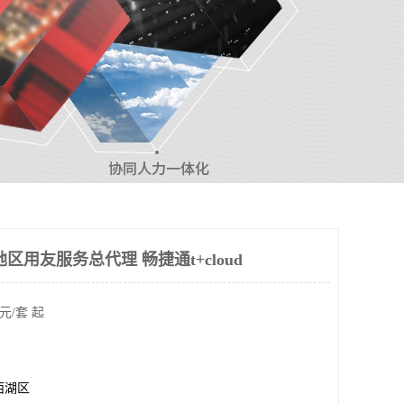
区用友服务总代理 畅捷通t+cloud
元/套 起
西湖区