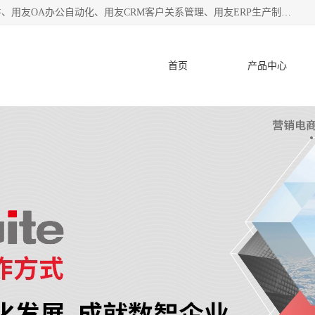
杭州协友软件有限公司主营：用友财务软件、用友进销存软件、用友OA办公自动化、用友CRM客户关系管理、用友ERP生产制造管理等;是一家用友管理软件咨询服务商。自创立至今，一直致力于为客户提供顾问式ERP管理解决方案务，为企业提供了财务管理、供应链和物流管理、生产制造管理、管理、知识与协同管理、客户关系管理等信息化建设领域的应用。
首页
产品中心