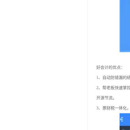
好会计的优点：
1、自动防错漏的
2、帮老板快速掌
开源节流。
3、票财税一体化