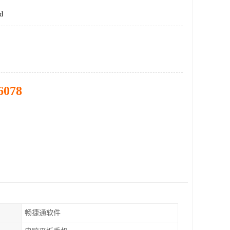
d
6078
畅捷通软件